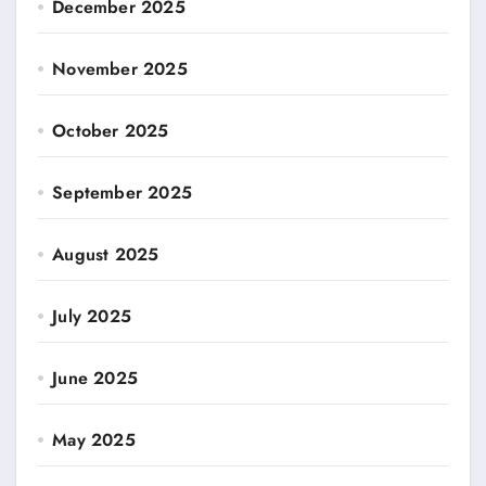
December 2025
November 2025
October 2025
September 2025
August 2025
July 2025
June 2025
May 2025