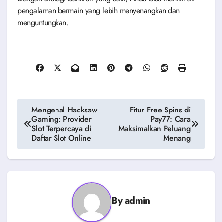
pengalaman bermain yang lebih menyenangkan dan
menguntungkan.
Post
Mengenal Hacksaw
Fitur Free Spins di
Gaming: Provider
Pay77: Cara
navigation
Slot Terpercaya di
Maksimalkan Peluang
Daftar Slot Online
Menang
By
admin