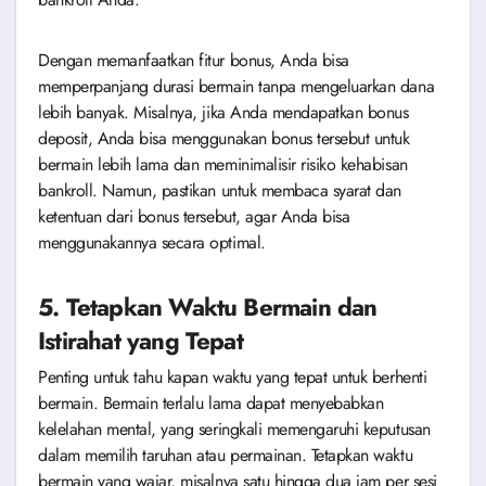
Dengan memanfaatkan fitur bonus, Anda bisa
memperpanjang durasi bermain tanpa mengeluarkan dana
lebih banyak. Misalnya, jika Anda mendapatkan bonus
deposit, Anda bisa menggunakan bonus tersebut untuk
bermain lebih lama dan meminimalisir risiko kehabisan
bankroll. Namun, pastikan untuk membaca syarat dan
ketentuan dari bonus tersebut, agar Anda bisa
menggunakannya secara optimal.
5. Tetapkan Waktu Bermain dan
Istirahat yang Tepat
Penting untuk tahu kapan waktu yang tepat untuk berhenti
bermain. Bermain terlalu lama dapat menyebabkan
kelelahan mental, yang seringkali memengaruhi keputusan
dalam memilih taruhan atau permainan. Tetapkan waktu
bermain yang wajar, misalnya satu hingga dua jam per sesi