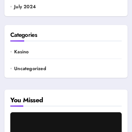
July 2024
Categories
Kasino
Uncategorized
You Missed