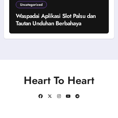
Uncategorized
Waspadai Aplikasi Slot Palsu dan
Tautan Unduhan Berbahaya
Heart To Heart