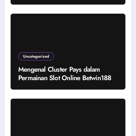
Pemain Indonesia
Uncategorized
Mengenal Cluster Pays dalam
Permainan Slot Online Betwin188