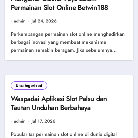
Permainan Slot Online Betwin188
admin
Jul 24, 2026
Perkembangan permainan slot online menghadirkan
berbagai inovasi yang membuat mekanisme
permainan semakin beragam. Jika sebelumnya...
Uncategorized
Waspadai Aplikasi Slot Palsu dan
Tautan Unduhan Berbahaya
admin
Jul 17, 2026
Popularitas permainan slot online di dunia digital