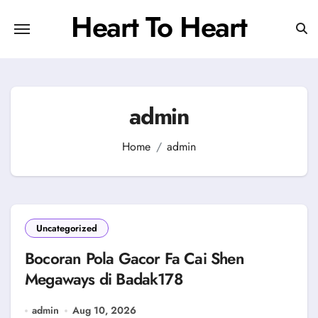
Skip
Heart To Heart
to
content
admin
Home
admin
Uncategorized
Bocoran Pola Gacor Fa Cai Shen
Megaways di Badak178
admin
Aug 10, 2026