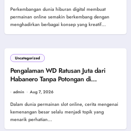
Perkembangan dunia hiburan digital membuat
permainan online semakin berkembang dengan
menghadirkan berbagai konsep yang kreatif...
Uncategorized
Pengalaman WD Ratusan Juta dari
Habanero Tanpa Potongan di
Amanahtoto
admin
Aug 7, 2026
Dalam dunia permainan slot online, cerita mengenai
kemenangan besar selalu menjadi topik yang
menarik perhatian...