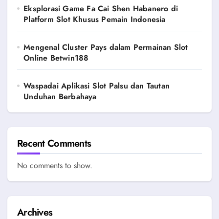
Eksplorasi Game Fa Cai Shen Habanero di
Platform Slot Khusus Pemain Indonesia
Mengenal Cluster Pays dalam Permainan Slot
Online Betwin188
Waspadai Aplikasi Slot Palsu dan Tautan
Unduhan Berbahaya
Recent Comments
No comments to show.
Archives