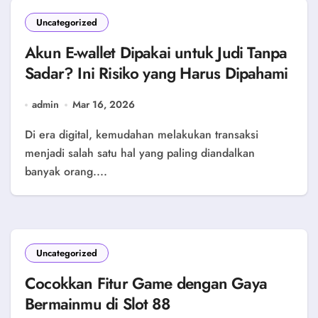
Uncategorized
Akun E-wallet Dipakai untuk Judi Tanpa
Sadar? Ini Risiko yang Harus Dipahami
admin
Mar 16, 2026
Di era digital, kemudahan melakukan transaksi
menjadi salah satu hal yang paling diandalkan
banyak orang....
Uncategorized
Cocokkan Fitur Game dengan Gaya
Bermainmu di Slot 88