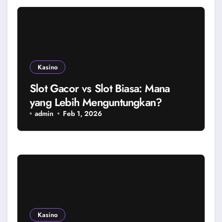
Kasino
Slot Gacor vs Slot Biasa: Mana
yang Lebih Menguntungkan?
admin
Feb 1, 2026
Kasino