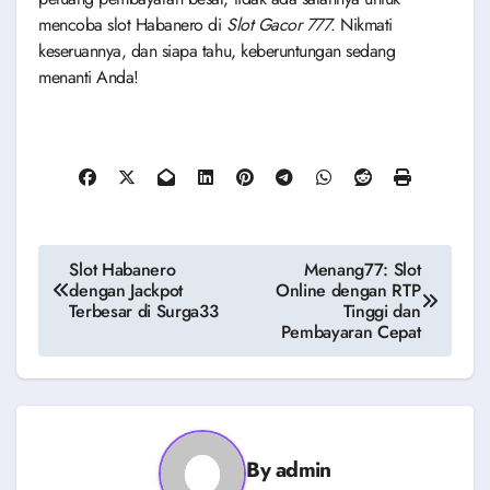
mencoba slot Habanero di
Slot Gacor 777
. Nikmati
keseruannya, dan siapa tahu, keberuntungan sedang
menanti Anda!
Post
Slot Habanero
Menang77: Slot
dengan Jackpot
Online dengan RTP
navigation
Terbesar di Surga33
Tinggi dan
Pembayaran Cepat
By
admin