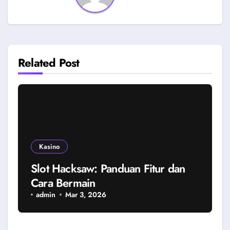
Related Post
Kasino
Slot Hacksaw: Panduan Fitur dan
Cara Bermain
admin
Mar 3, 2026