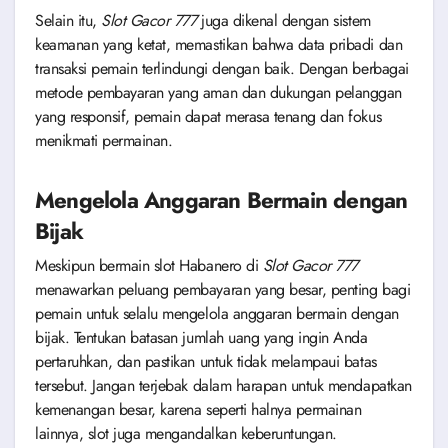
Selain itu,
Slot Gacor 777
juga dikenal dengan sistem
keamanan yang ketat, memastikan bahwa data pribadi dan
transaksi pemain terlindungi dengan baik. Dengan berbagai
metode pembayaran yang aman dan dukungan pelanggan
yang responsif, pemain dapat merasa tenang dan fokus
menikmati permainan.
Mengelola Anggaran Bermain dengan
Bijak
Meskipun bermain slot Habanero di
Slot Gacor 777
menawarkan peluang pembayaran yang besar, penting bagi
pemain untuk selalu mengelola anggaran bermain dengan
bijak. Tentukan batasan jumlah uang yang ingin Anda
pertaruhkan, dan pastikan untuk tidak melampaui batas
tersebut. Jangan terjebak dalam harapan untuk mendapatkan
kemenangan besar, karena seperti halnya permainan
lainnya, slot juga mengandalkan keberuntungan.