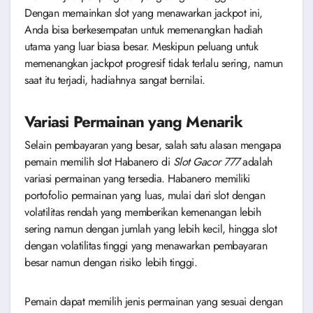
Dengan memainkan slot yang menawarkan jackpot ini,
Anda bisa berkesempatan untuk memenangkan hadiah
utama yang luar biasa besar. Meskipun peluang untuk
memenangkan jackpot progresif tidak terlalu sering, namun
saat itu terjadi, hadiahnya sangat bernilai.
Variasi Permainan yang Menarik
Selain pembayaran yang besar, salah satu alasan mengapa
pemain memilih slot Habanero di
Slot Gacor 777
adalah
variasi permainan yang tersedia. Habanero memiliki
portofolio permainan yang luas, mulai dari slot dengan
volatilitas rendah yang memberikan kemenangan lebih
sering namun dengan jumlah yang lebih kecil, hingga slot
dengan volatilitas tinggi yang menawarkan pembayaran
besar namun dengan risiko lebih tinggi.
Pemain dapat memilih jenis permainan yang sesuai dengan