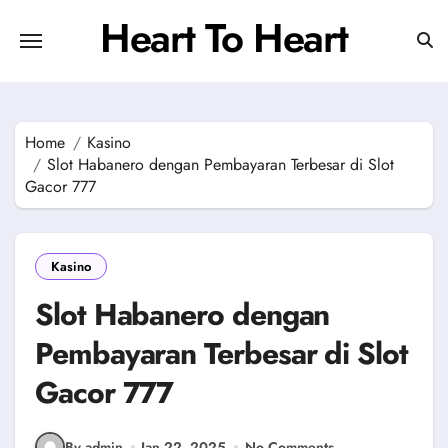
Skip
Heart To Heart
to
content
Home
Kasino
Slot Habanero dengan Pembayaran Terbesar di Slot
Gacor 777
Kasino
Slot Habanero dengan
Pembayaran Terbesar di Slot
Gacor 777
By admin
Jan 22, 2025
No Comments