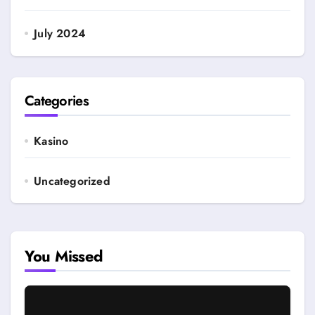
July 2024
Categories
Kasino
Uncategorized
You Missed