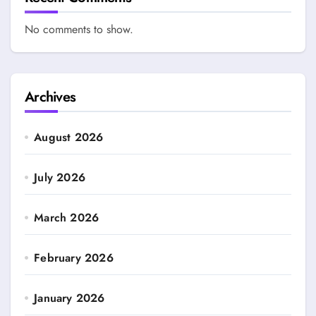
No comments to show.
Archives
August 2026
July 2026
March 2026
February 2026
January 2026