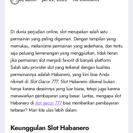
Di dunia perjudian online, slot merupakan salah satu
permainan yang paling digemari. Dengan tampilan yang
memukau, mekanisme permainan yang sederhana, dan tentu
saja peluang kemenangan yang menggiurkan, tidak heran
jika permainan slot menjadi favorit di banyak platform.
Salah satu provider slot yang terkenal dengan kualitas
permainannya adalah Habanero, yang kini bisa Anda
nikmati di
Slot Gacor 777
. Slot Habanero dikenal bukan
hanya karena desainnya yang luar biasa, tetapi juga karena
menawarkan pembayaran yang besar. Lantas, mengapa slot
Habanero di
slot gacor 777
bisa memberikan pembayaran
terbesar? Mari kita ulas lebih dalam.
Keunggulan Slot Habanero