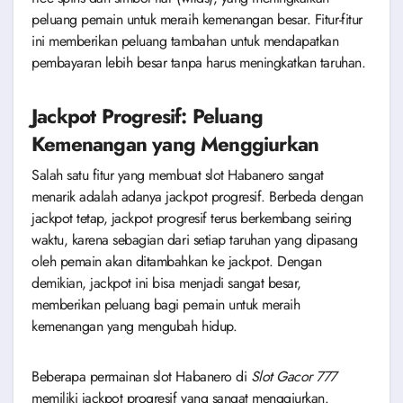
peluang pemain untuk meraih kemenangan besar. Fitur-fitur
ini memberikan peluang tambahan untuk mendapatkan
pembayaran lebih besar tanpa harus meningkatkan taruhan.
Jackpot Progresif: Peluang
Kemenangan yang Menggiurkan
Salah satu fitur yang membuat slot Habanero sangat
menarik adalah adanya jackpot progresif. Berbeda dengan
jackpot tetap, jackpot progresif terus berkembang seiring
waktu, karena sebagian dari setiap taruhan yang dipasang
oleh pemain akan ditambahkan ke jackpot. Dengan
demikian, jackpot ini bisa menjadi sangat besar,
memberikan peluang bagi pemain untuk meraih
kemenangan yang mengubah hidup.
Beberapa permainan slot Habanero di
Slot Gacor 777
memiliki jackpot progresif yang sangat menggiurkan.