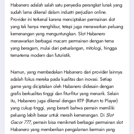
Habanero adalah salah satu penyedia perangkat lunak yang
sudah lama dikenal dalam industri perjudian online.
Provider ini terkenal karena menciptakan permainan slot
yang tak hanya menghibur, tetapi juga menawarkan peluang
kemenangan yang menguntungkan. Slot Habanero
menawarkan berbagai macam permainan dengan tema
yang beragam, mulai dari petualangan, mitologi, hingga
tema-tema modern dan futuristik.
Namun, yang membedakan Habanero dari provider lainnya
adalah fokus mereka pada kualitas dan inovasi. Setiap
game yang diciptakan oleh Habanero didesain dengan
grafis berkualitas tinggi dan fitur-fitur yang menarik. Selain
itu, Habanero juga dikenal dengan RTP (Return to Player)
yang cukup tinggi, yang berarti bahwa pemain memiliki
peluang lebih besar untuk meraih kemenangan. Di
Slot
Gacor 777
, pemain bisa menikmati berbagai permainan slot
Habanero yang memberikan pengalaman bermain yang