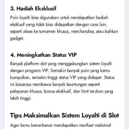
3. Hadiah Eksklusif
Poin loyalti bisa digunakan untuk mendapatkan hadiah
eksklusif yang tidak bisa didapatkan dengan cara lain,
seperti akses ke turnamen khusus, merchandise, atau bahkan
gadget.
4. Meningkatkan Status VIP
Banyak platform slot yang menggabungkan sistem loyalti
dengan program VIP. Semakin banyak poin yang kamu
kumpulkan, semakin tinggi status VIP yang didapat. Status
ini biasanya membawa banyak keuntungan seperti
pelayanan khusus, bonus eksklusif, dan limit taruhan yang
lebih tinggi.
Tips Maksimalkan Sistem Loyalti di Slot
Agar kamu benar-benar mendapatkan manfaat maksimal