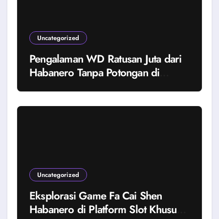
Uncategorized
Pengalaman WD Ratusan Juta dari
Habanero Tanpa Potongan di
Amanahtoto
Uncategorized
Eksplorasi Game Fa Cai Shen
Habanero di Platform Slot Khusus