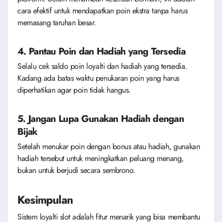
cara efektif untuk mendapatkan poin ekstra tanpa harus
memasang taruhan besar.
4. Pantau Poin dan Hadiah yang Tersedia
Selalu cek saldo poin loyalti dan hadiah yang tersedia.
Kadang ada batas waktu penukaran poin yang harus
diperhatikan agar poin tidak hangus.
5. Jangan Lupa Gunakan Hadiah dengan
Bijak
Setelah menukar poin dengan bonus atau hadiah, gunakan
hadiah tersebut untuk meningkatkan peluang menang,
bukan untuk berjudi secara sembrono.
Kesimpulan
Sistem loyalti slot adalah fitur menarik yang bisa membantu