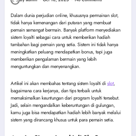
Dalam dunia perjudian online, khususnya permainan slot,
tidak hanya kemenangan dari putaran yang membuat
pemain semangat bermain. Banyak platform menyediakan
sistem loyalti sebagai cara untuk memberikan hadiah
tambahan bagi pemain yang setia. Sistem ini tidak hanya
meningkatkan peluang mendapatkan bonus, tapi juga
memberikan pengalaman bermain yang lebih
menguntungkan dan menyenangkan.
Artikel ini akan membahas tentang sistem loyalti di
slot
,
bagaimana cara kerjanya, dan tips terbaik untuk
memaksimalkan keuntungan dari program loyalti tersebut.
Jadi, selain mengandalkan keberuntungan di gulungan,
kamu juga bisa mendapatkan hadiah lebih banyak melalui
sistem yang dirancang khusus untuk para pemain setia.