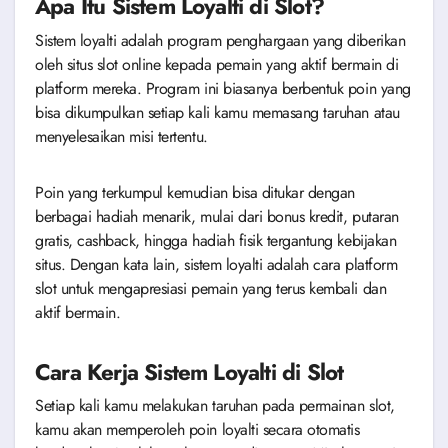
Apa Itu Sistem Loyalti di Slot?
Sistem loyalti adalah program penghargaan yang diberikan
oleh situs slot online kepada pemain yang aktif bermain di
platform mereka. Program ini biasanya berbentuk poin yang
bisa dikumpulkan setiap kali kamu memasang taruhan atau
menyelesaikan misi tertentu.
Poin yang terkumpul kemudian bisa ditukar dengan
berbagai hadiah menarik, mulai dari bonus kredit, putaran
gratis, cashback, hingga hadiah fisik tergantung kebijakan
situs. Dengan kata lain, sistem loyalti adalah cara platform
slot untuk mengapresiasi pemain yang terus kembali dan
aktif bermain.
Cara Kerja Sistem Loyalti di Slot
Setiap kali kamu melakukan taruhan pada permainan slot,
kamu akan memperoleh poin loyalti secara otomatis