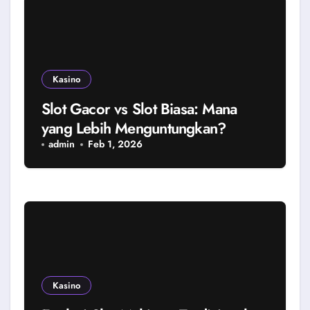
Kasino
Slot Gacor vs Slot Biasa: Mana
yang Lebih Menguntungkan?
admin
Feb 1, 2026
Kasino