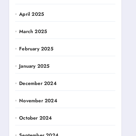
April 2025
March 2025
February 2025
January 2025
December 2024
November 2024
October 2024
September 2024