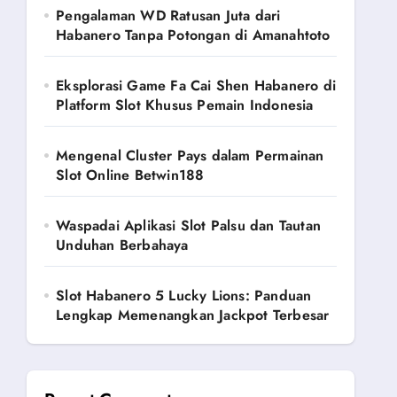
Pengalaman WD Ratusan Juta dari
Habanero Tanpa Potongan di Amanahtoto
Eksplorasi Game Fa Cai Shen Habanero di
Platform Slot Khusus Pemain Indonesia
Mengenal Cluster Pays dalam Permainan
Slot Online Betwin188
Waspadai Aplikasi Slot Palsu dan Tautan
Unduhan Berbahaya
Slot Habanero 5 Lucky Lions: Panduan
Lengkap Memenangkan Jackpot Terbesar