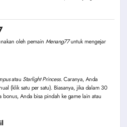
7
igunakan oleh pemain
Menang77
untuk mengejar
ympus
atau
Starlight Princess
. Caranya, Anda
l (klik satu per satu). Biasanya, jika dalam 30
la bonus, Anda bisa pindah ke game lain atau
l