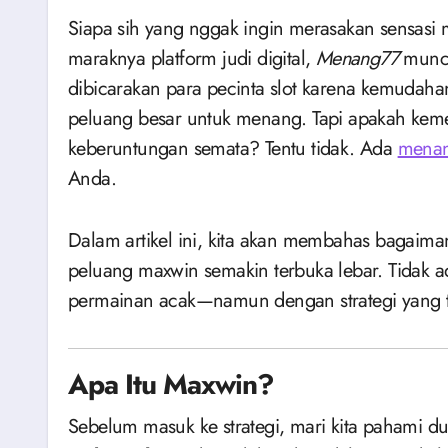
Siapa sih yang nggak ingin merasakan sensasi maxwin saat bermain slot online? Di tengah
maraknya platform judi digital,
Menang77
muncu
dibicarakan para pecinta slot karena kemudahan
peluang besar untuk menang. Tapi apakah kem
keberuntungan semata? Tentu tidak. Ada
mena
Anda.
Dalam artikel ini, kita akan membahas bagaim
peluang maxwin semakin terbuka lebar. Tidak 
permainan acak—namun dengan strategi yang tep
Apa Itu Maxwin?
Sebelum masuk ke strategi, mari kita pahami d