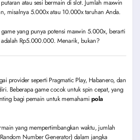
 putaran atau sesi bermain di slot. Jumlah maxwin
han, misalnya 5.000x atau 10.000x taruhan Anda.
 game yang punya potensi maxwin 5.000x, berarti
 adalah Rp5.000.000. Menarik, bukan?
gai provider seperti Pragmatic Play, Habanero, dan
diri. Beberapa game cocok untuk spin cepat, yang
 penting bagi pemain untuk memahami
pola
bermain yang mempertimbangkan waktu, jumlah
G (Random Number Generator) dalam jangka