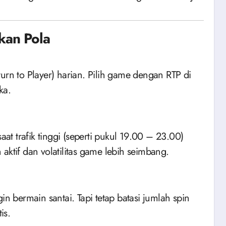
kan Pola
turn to Player) harian. Pilih game dengan RTP di
ka.
 trafik tinggi (seperti pukul 19.00 – 23.00)
aktif dan volatilitas game lebih seimbang.
in bermain santai. Tapi tetap batasi jumlah spin
is.