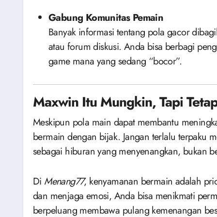
Gabung Komunitas Pemain
Banyak informasi tentang pola gacor dibag
atau forum diskusi. Anda bisa berbagi pen
game mana yang sedang “bocor”.
Maxwin Itu Mungkin, Tapi Teta
Meskipun pola main dapat membantu meningkat
bermain dengan bijak. Jangan terlalu terpaku me
sebagai hiburan yang menyenangkan, bukan be
Di
Menang77
, kenyamanan bermain adalah pri
dan menjaga emosi, Anda bisa menikmati perm
berpeluang membawa pulang kemenangan bes