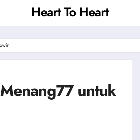
Heart To Heart
axwin
i Menang77 untuk