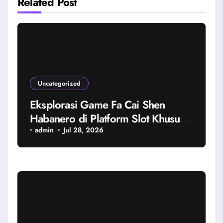
Related Post
Uncategorized
Eksplorasi Game Fa Cai Shen
Habanero di Platform Slot Khusus
Pemain Indonesia
admin
Jul 28, 2026