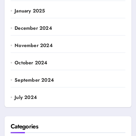
January 2025
December 2024
November 2024
October 2024
September 2024
July 2024
Categories