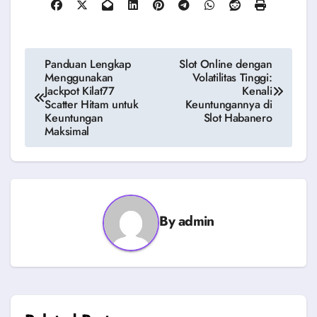
Post
Panduan Lengkap
Slot Online dengan
Menggunakan
Volatilitas Tinggi:
navigation
Jackpot Kilat77
Kenali
Scatter Hitam untuk
Keuntungannya di
Keuntungan
Slot Habanero
Maksimal
By
admin