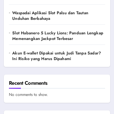
Waspadai Aplikasi Slot Palsu dan Tautan
Unduhan Berbahaya
Slot Habanero 5 Lucky Lions: Panduan Lengkap
Memenangkan Jackpot Terbesar
Akun E-wallet Dipakai untuk Judi Tanpa Sadar?
Ini Risiko yang Harus Dipahami
Recent Comments
No comments to show.