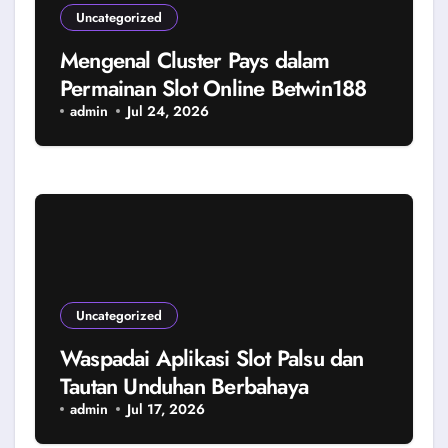
Uncategorized
Mengenal Cluster Pays dalam
Permainan Slot Online Betwin188
admin
Jul 24, 2026
Uncategorized
Waspadai Aplikasi Slot Palsu dan
Tautan Unduhan Berbahaya
admin
Jul 17, 2026