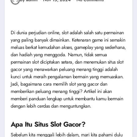
Di dunia perjudian online, slot adalah salah satu permainan
yang paling banyak dimainkan. Ketenaran game ini semakin
meluas berkat kemudahan akses, gameplay yang sederhana,
dan hadiah yang menggoda. Namun, tidak semua
permainan slot diciptakan setara, dan menemukan situs slot
gacor yang menawarkan peluang menang tinggi adalah
kunci untuk meraih pengalaman bermain yang memuaskan.
Jadi, bagaimana cara memilih slot yang gacor dan
memberikan peluang menang tinggi? Artikel ini akan
memberi panduan lengkap untuk membantu kamu bermain
dengan lebih cerdas dan menguntungkan.
Apa Itu Situs Slot Gacor?
Sebelum kita menggali lebih dalam, mari kita pahami dulu