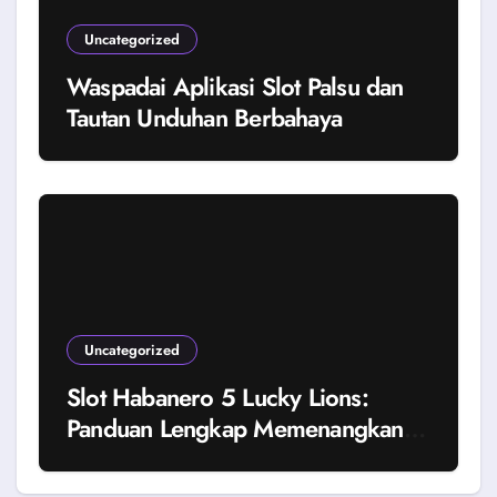
Uncategorized
Waspadai Aplikasi Slot Palsu dan
Tautan Unduhan Berbahaya
Uncategorized
Slot Habanero 5 Lucky Lions:
Panduan Lengkap Memenangkan
Jackpot Terbesar