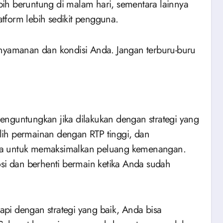
ih beruntung di malam hari, sementara lainnya
latform lebih sedikit pengguna.
enyamanan dan kondisi Anda. Jangan terburu-buru
enguntungkan jika dilakukan dengan strategi yang
lih permainan dengan RTP tinggi, dan
ara untuk memaksimalkan peluang kemenangan.
osi dan berhenti bermain ketika Anda sudah
pi dengan strategi yang baik, Anda bisa