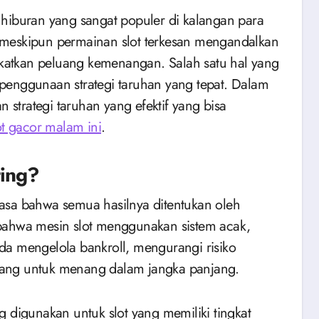
 meskipun permainan slot terkesan mengandalkan
katkan peluang kemenangan. Salah satu hal yang
penggunaan strategi taruhan yang tepat. Dalam
n strategi taruhan yang efektif yang bisa
ot gacor malam ini
.
ting?
asa bahwa semua hasilnya ditentukan oleh
 bahwa mesin slot menggunakan sistem acak,
da mengelola bankroll, mengurangi risiko
uang untuk menang dalam jangka panjang.
g digunakan untuk slot yang memiliki tingkat