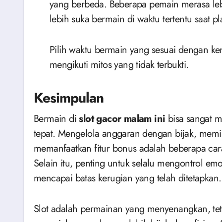
yang berbeda. Beberapa pemain merasa leb
lebih suka bermain di waktu tertentu saat p
Pilih waktu bermain yang sesuai dengan k
mengikuti mitos yang tidak terbukti.
Kesimpulan
Bermain di
slot gacor malam ini
bisa sangat m
tepat. Mengelola anggaran dengan bijak, memi
memanfaatkan fitur bonus adalah beberapa c
Selain itu, penting untuk selalu mengontrol em
mencapai batas kerugian yang telah ditetapkan.
Slot adalah permainan yang menyenangkan, teta