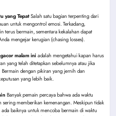
tu yang Tepat
Salah satu bagian terpenting dari
mpuan untuk mengontrol emosi. Terkadang,
 terus bermain, sementara kekalahan dapat
da mengejar kerugian (chasing losses).
t gacor malam ini
adalah mengetahui kapan harus
an yang telah ditetapkan sebelumnya atau jika
. Bermain dengan pikiran yang jernih dan
putusan yang lebih baik.
ain
Banyak pemain percaya bahwa ada waktu
h sering memberikan kemenangan. Meskipun tidak
i, ada baiknya untuk mencoba bermain di waktu