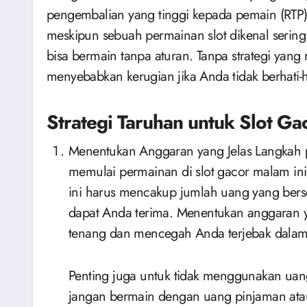
pengembalian yang tinggi kepada pemain (RT
meskipun sebuah permainan slot dikenal sering
bisa bermain tanpa aturan. Tanpa strategi yan
menyebabkan kerugian jika Anda tidak berhati-h
Strategi Taruhan untuk Slot Ga
Menentukan Anggaran yang Jelas Langkah pertama yang harus Anda lakukan sebelum
memulai permainan di slot gacor malam i
ini harus mencakup jumlah uang yang berse
dapat Anda terima. Menentukan anggaran 
tenang dan mencegah Anda terjebak dalam p
Penting juga untuk tidak menggunakan uan
jangan bermain dengan uang pinjaman ata