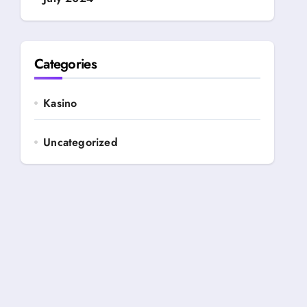
Categories
Kasino
Uncategorized