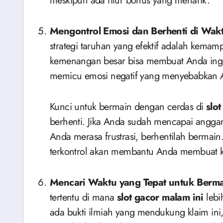
meskipun ada fitur bonus yang menarik.
Mengontrol Emosi dan Berhenti di Wak
strategi taruhan yang efektif adalah kema
kemenangan besar bisa membuat Anda ingin
memicu emosi negatif yang menyebabkan An
Kunci untuk bermain dengan cerdas di
slo
berhenti. Jika Anda sudah mencapai anggar
Anda merasa frustrasi, berhentilah bermain
terkontrol akan membantu Anda membuat ke
Mencari Waktu yang Tepat untuk Berm
tertentu di mana
slot gacor malam ini
lebi
ada bukti ilmiah yang mendukung klaim in