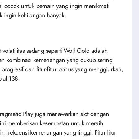
 ini cocok untuk pemain yang ingin menikmati
k ingin kehilangan banyak.
volatilitas sedang seperti Wolf Gold adalah
kan kombinasi kemenangan yang cukup sering
ogresif dan fitur-fitur bonus yang menggiurkan,
piah138.
Pragmatic Play juga menawarkan slot dengan
lot ini memberikan kesempatan untuk meraih
 frekuensi kemenangan yang tinggi. Fitur-fitur