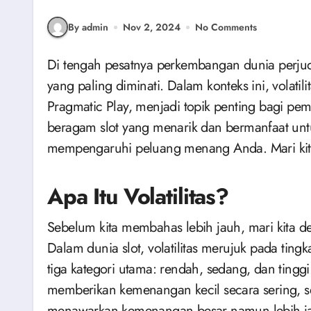
By admin
Nov 2, 2024
No Comments
Di tengah pesatnya perkembangan dunia perjudian online, slot menjadi salah satu permainan
yang paling diminati. Dalam konteks ini, volati
Pragmatic Play, menjadi topik penting bagi p
beragam slot yang menarik dan bermanfaat unt
mempengaruhi peluang menang Anda. Mari kita
Apa Itu Volatilitas?
Sebelum kita membahas lebih jauh, mari kita de
Dalam dunia slot, volatilitas merujuk pada ting
tiga kategori utama: rendah, sedang, dan tinggi
memberikan kemenangan kecil secara sering, sed
menawarkan kemenangan besar namun lebih jara