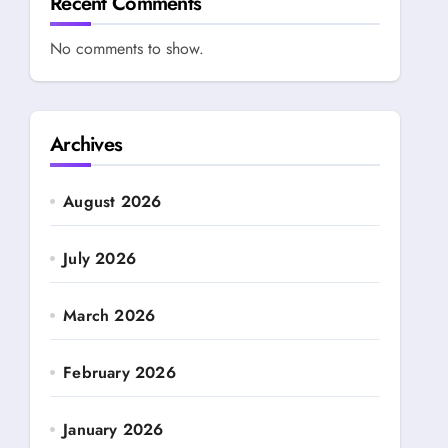
Recent Comments
No comments to show.
Archives
August 2026
July 2026
March 2026
February 2026
January 2026