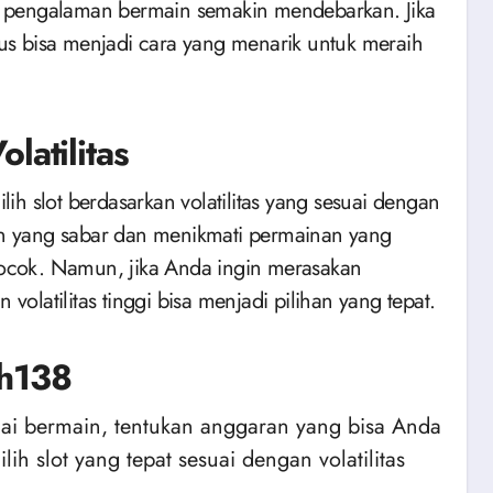
t pengalaman bermain semakin mendebarkan. Jika
us bisa menjadi cara yang menarik untuk meraih
latilitas
ih slot berdasarkan volatilitas yang sesuai dengan
n yang sabar dan menikmati permainan yang
 cocok. Namun, jika Anda ingin merasakan
 volatilitas tinggi bisa menjadi pilihan yang tepat.
ah138
ai bermain, tentukan anggaran yang bisa Anda
h slot yang tepat sesuai dengan volatilitas