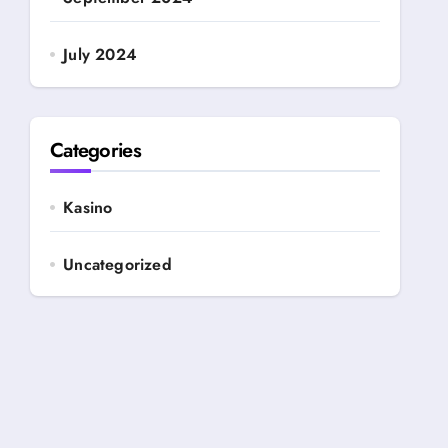
July 2024
Categories
Kasino
Uncategorized