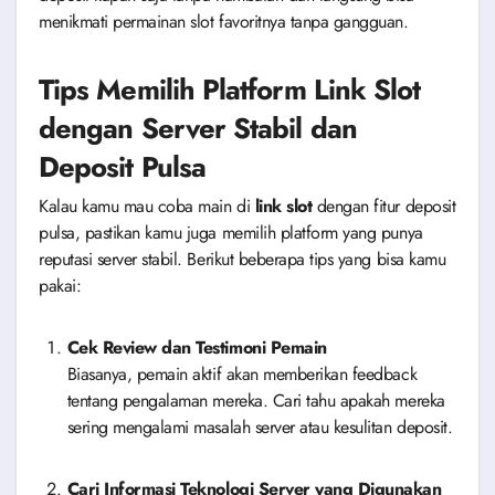
menikmati permainan slot favoritnya tanpa gangguan.
Tips Memilih Platform Link Slot
dengan Server Stabil dan
Deposit Pulsa
Kalau kamu mau coba main di
link slot
dengan fitur deposit
pulsa, pastikan kamu juga memilih platform yang punya
reputasi server stabil. Berikut beberapa tips yang bisa kamu
pakai:
Cek Review dan Testimoni Pemain
Biasanya, pemain aktif akan memberikan feedback
tentang pengalaman mereka. Cari tahu apakah mereka
sering mengalami masalah server atau kesulitan deposit.
Cari Informasi Teknologi Server yang Digunakan