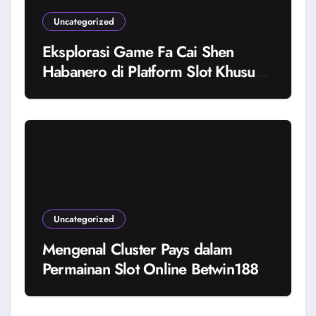
Uncategorized
Eksplorasi Game Fa Cai Shen
Habanero di Platform Slot Khusus
Pemain Indonesia
Uncategorized
Mengenal Cluster Pays dalam
Permainan Slot Online Betwin188