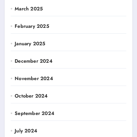
March 2025
February 2025
January 2025
December 2024
November 2024
October 2024
September 2024
July 2024