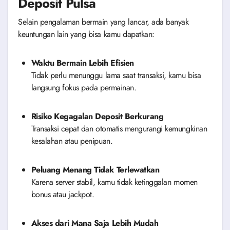
Deposit Pulsa
Selain pengalaman bermain yang lancar, ada banyak
keuntungan lain yang bisa kamu dapatkan:
Waktu Bermain Lebih Efisien
Tidak perlu menunggu lama saat transaksi, kamu bisa
langsung fokus pada permainan.
Risiko Kegagalan Deposit Berkurang
Transaksi cepat dan otomatis mengurangi kemungkinan
kesalahan atau penipuan.
Peluang Menang Tidak Terlewatkan
Karena server stabil, kamu tidak ketinggalan momen
bonus atau jackpot.
Akses dari Mana Saja Lebih Mudah