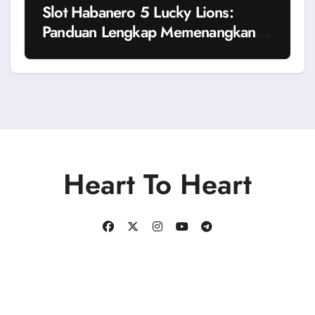
Slot Habanero 5 Lucky Lions:
Panduan Lengkap Memenangkan
Jackpot Terbesar
Heart To Heart
Copyright © All rights reserved
|
BlogData
by
Themeansar
.