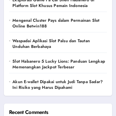
Platform Slot Khusus Pemain Indonesia
Mengenal Cluster Pays dalam Permainan Slot
Online Betwin188
Waspadai Aplikasi Slot Palsu dan Tautan
Unduhan Berbahaya
Slot Habanero 5 Lucky Lions: Panduan Lengkap
Memenangkan Jackpot Terbesar
Akun E-wallet Dipakai untuk Judi Tanpa Sadar?
Ini Risiko yang Harus Dipahami
Recent Comments