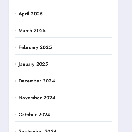
April 2025
March 2025
February 2025
January 2025
December 2024
November 2024
October 2024
September 2024