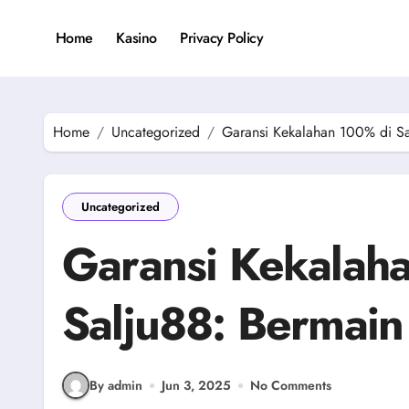
Skip
to
Home
Kasino
Privacy Policy
content
Home
Uncategorized
Garansi Kekalahan 100% di Sal
Uncategorized
Garansi Kekalah
Salju88: Bermain 
By admin
Jun 3, 2025
No Comments