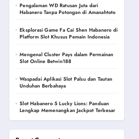
Pengalaman WD Ratusan Juta dari
Habanero Tanpa Potongan di Amanahtoto
Eksplorasi Game Fa Cai Shen Habanero di
Platform Slot Khusus Pemain Indonesia
Mengenal Cluster Pays dalam Permainan
Slot Online Betwin188
Waspadai Aplikasi Slot Palsu dan Tautan
Unduhan Berbahaya
Slot Habanero 5 Lucky Lions: Panduan
Lengkap Memenangkan Jackpot Terbesar