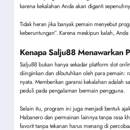
karena kekalahan Anda akan diganti sepenuhny
Tidak heran jika banyak pemain menyebut prog
keberuntungan”. Karena meskipun kalah, Anda
Kenapa Salju88 Menawarkan P
Salju88 bukan hanya sekadar platform slot on
diinginkan dan dibutuhkan oleh para pemain:
nyata. Memberikan garansi kekalahan adalah s
peduli pada pengalaman bermain pengguna.
Selain itu, program ini juga menjadi bentuk aj
Habanero dan permainan lainnya tanpa rasa k
favorit tanpa tekanan harus menang di percoba