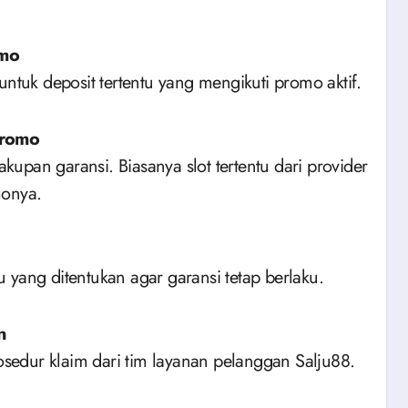
omo
untuk deposit tertentu yang mengikuti promo aktif.
Promo
pan garansi. Biasanya slot tertentu dari provider
monya.
yang ditentukan agar garansi tetap berlaku.
n
rosedur klaim dari tim layanan pelanggan Salju88.