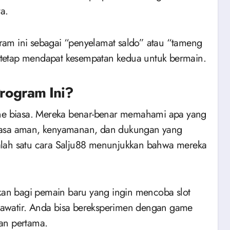
a.
ram ini sebagai “penyelamat saldo” atau “tameng
 tetap mendapat kesempatan kedua untuk bermain.
rogram Ini?
line biasa. Mereka benar-benar memahami apa yang
 rasa aman, kenyamanan, dan dukungan yang
alah satu cara Salju88 menunjukkan bahwa mereka
akan bagi pemain baru yang ingin mencoba slot
hawatir. Anda bisa bereksperimen dengan game
an pertama.