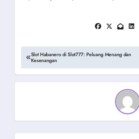
Post
Slot Habanero di Slot777: Peluang Menang dan
Kesenangan
navigation