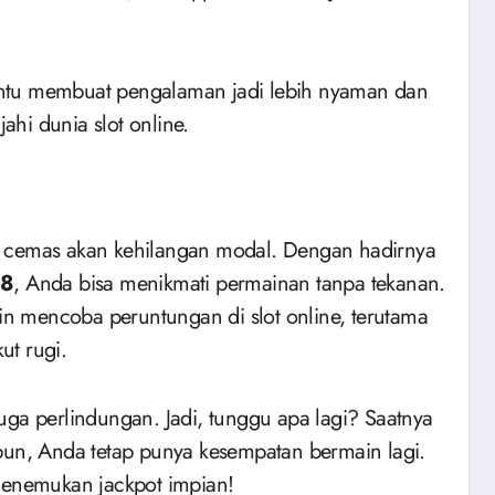
entu membuat pengalaman jadi lebih nyaman dan
hi dunia slot online.
rasa cemas akan kehilangan modal. Dengan hadirnya
88
, Anda bisa menikmati permainan tanpa tekanan.
gin mencoba peruntungan di slot online, terutama
ut rugi.
uga perlindungan. Jadi, tunggu apa lagi? Saatnya
 pun, Anda tetap punya kesempatan bermain lagi.
 menemukan jackpot impian!