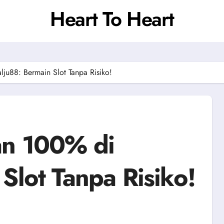
Heart To Heart
ju88: Bermain Slot Tanpa Risiko!
an 100% di
Slot Tanpa Risiko!