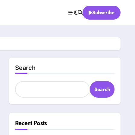
Subscribe
Search
Search
Recent Posts