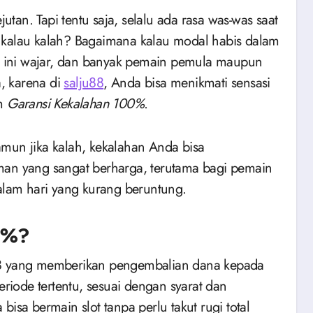
alau kalah? Bagaimana kalau modal habis dalam
 ini wajar, dan banyak pemain pemula maupun
, karena di
salju88
, Anda bisa menikmati sensasi
am
Garansi Kekalahan 100%
.
amun jika kalah, kekalahan Anda bisa
aman yang sangat berharga, terutama bagi pemain
lam hari yang kurang beruntung.
00%?
u88 yang memberikan pengembalian dana kepada
iode tertentu, sesuai dengan syarat dan
bisa bermain slot tanpa perlu takut rugi total