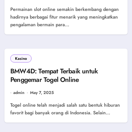
Permainan slot online semakin berkembang dengan
hadirnya berbagai fitur menarik yang meningkatkan
pengalaman bermain para...
Kasino
BMW4D: Tempat Terbaik untuk
Penggemar Togel Online
admin
May 7, 2025
Togel online telah menjadi salah satu bentuk hiburan
favorit bagi banyak orang di Indonesia. Selain...