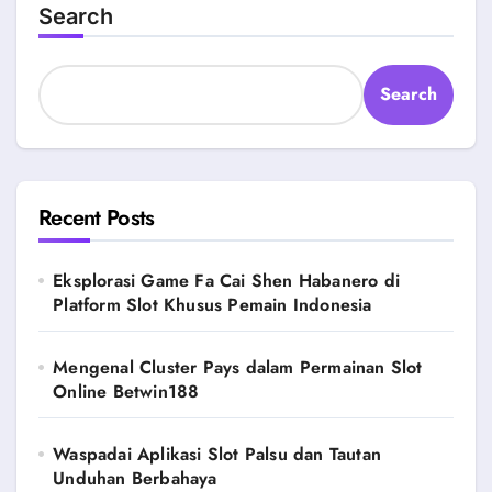
Search
Search
Recent Posts
Eksplorasi Game Fa Cai Shen Habanero di
Platform Slot Khusus Pemain Indonesia
Mengenal Cluster Pays dalam Permainan Slot
Online Betwin188
Waspadai Aplikasi Slot Palsu dan Tautan
Unduhan Berbahaya