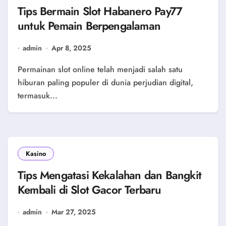
Tips Bermain Slot Habanero Pay77
untuk Pemain Berpengalaman
admin
Apr 8, 2025
Permainan slot online telah menjadi salah satu
hiburan paling populer di dunia perjudian digital,
termasuk...
Kasino
Tips Mengatasi Kekalahan dan Bangkit
Kembali di Slot Gacor Terbaru
admin
Mar 27, 2025