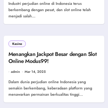
Industri perjudian online di Indonesia terus
berkembang dengan pesat, dan slot online telah
menjadi salah...
Kasino
Menangkan Jackpot Besar dengan Slot
Online Modus99!
admin
Mar 14, 2025
Dalam dunia perjudian online Indonesia yang
semakin berkembang, keberadaan platform yang
menawarkan permainan berkualitas tinggi...