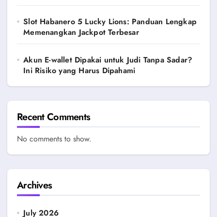
Slot Habanero 5 Lucky Lions: Panduan Lengkap
Memenangkan Jackpot Terbesar
Akun E-wallet Dipakai untuk Judi Tanpa Sadar?
Ini Risiko yang Harus Dipahami
Recent Comments
No comments to show.
Archives
July 2026