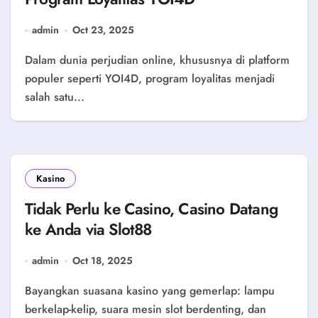
admin
Oct 23, 2025
Dalam dunia perjudian online, khususnya di platform
populer seperti YOI4D, program loyalitas menjadi
salah satu...
Kasino
Tidak Perlu ke Casino, Casino Datang
ke Anda via Slot88
admin
Oct 18, 2025
Bayangkan suasana kasino yang gemerlap: lampu
berkelap-kelip, suara mesin slot berdenting, dan