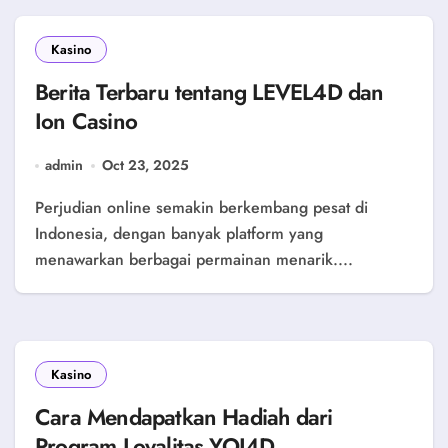
Kasino
Berita Terbaru tentang LEVEL4D dan
Ion Casino
admin
Oct 23, 2025
Perjudian online semakin berkembang pesat di
Indonesia, dengan banyak platform yang
menawarkan berbagai permainan menarik....
Kasino
Cara Mendapatkan Hadiah dari
Program Loyalitas YOI4D