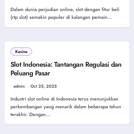
Dalam dunia perjudian online, slot dengan fitur beli
(rtp slot) semakin populer di kalangan pemain...
Kasino
Slot Indonesia: Tantangan Regulasi dan
Peluang Pasar
admin
Oct 25, 2025
Industri slot online di Indonesia terus menunjukkan
perkembangan yang menarik dalam beberapa tahun
terakhir. Dengan...