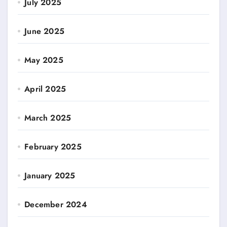
July 2025
June 2025
May 2025
April 2025
March 2025
February 2025
January 2025
December 2024