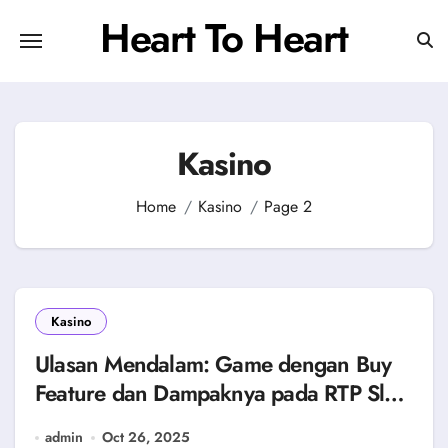
Skip
Heart To Heart
to
content
Kasino
Home
Kasino
Page 2
Kasino
Ulasan Mendalam: Game dengan Buy
Feature dan Dampaknya pada RTP Slot
Gacor yang Bagus
admin
Oct 26, 2025