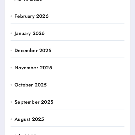
February 2026
January 2026
December 2025
November 2025
October 2025
September 2025
August 2025