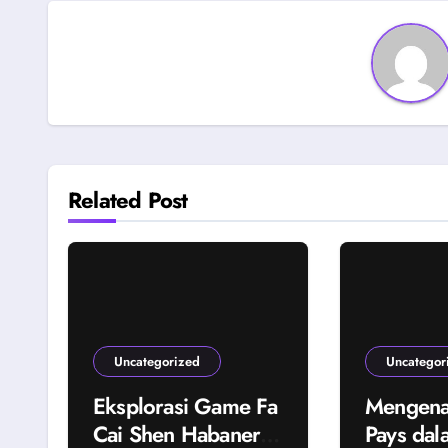
Related Post
Uncategorized
Uncategor
Eksplorasi Game Fa
Mengenal
Cai Shen Habanero
Pays dal