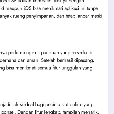
 togel 88 adalah kompatibilitasnya dengan
id maupun iOS bisa menikmati aplikasi ini tanpa
anyak ruang penyimpanan, dan tetap lancar meski
ya perlu mengikuti panduan yang tersedia di
ederhana dan aman. Setelah berhasil dipasang,
ng bisa menikmati semua fitur unggulan yang
jadi solusi ideal bagi pecinta slot online yang
 ponsel. Dengan fitur lengkap, tampilan menarik,