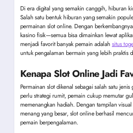
Di era digital yang semakin canggih, hiburan kini bisa diakses hanya lewat genggaman tangan.
Salah satu bentuk hiburan yang semakin popule
permainan slot online. Dengan berkembangnya tek
kasino fisik—semua bisa dimainkan lewat aplikas
menjadi favorit banyak pemain adalah
situs tog
untuk pengalaman bermain yang lebih praktis
Kenapa Slot Online Jadi Fav
Permainan slot dikenal sebagai salah satu jen
perlu strategi rumit, pemain cukup memutar 
memenangkan hadiah. Dengan tampilan visual y
menang yang besar, slot online berhasil menc
pemain berpengalaman.