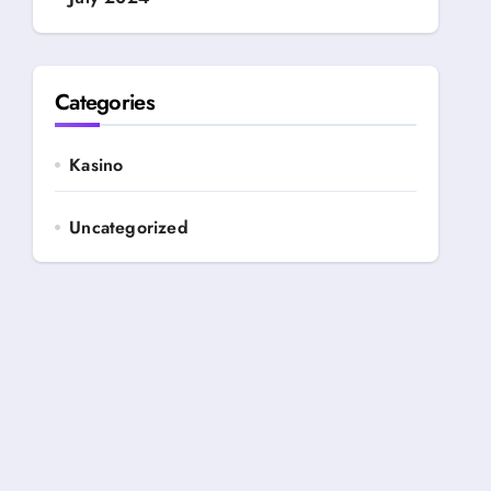
Categories
Kasino
Uncategorized