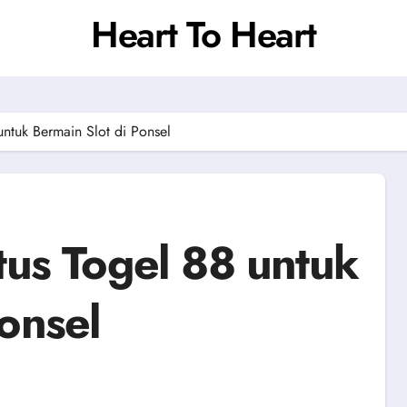
Heart To Heart
untuk Bermain Slot di Ponsel
tus Togel 88 untuk
onsel