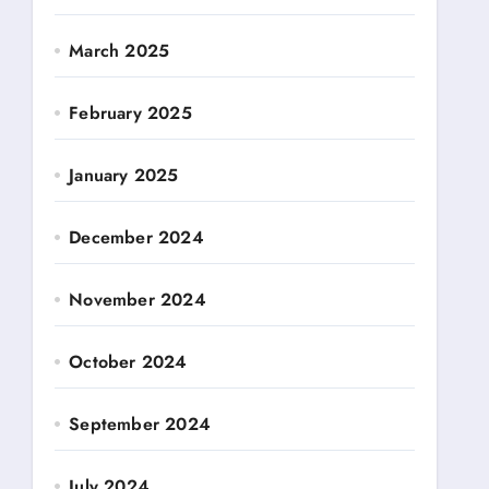
March 2025
February 2025
January 2025
December 2024
November 2024
October 2024
September 2024
July 2024