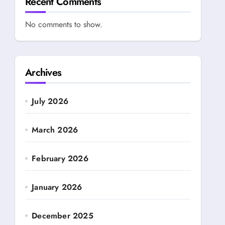
Recent Comments
No comments to show.
Archives
July 2026
March 2026
February 2026
January 2026
December 2025