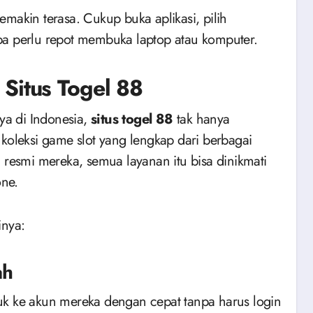
 semakin terasa. Cukup buka aplikasi, pilih
pa perlu repot membuka laptop atau komputer.
Situs Togel 88
aya di Indonesia,
situs togel 88
tak hanya
 koleksi game slot yang lengkap dari berbagai
i resmi mereka, semua layanan itu bisa dinikmati
ne.
inya:
ah
uk ke akun mereka dengan cepat tanpa harus login