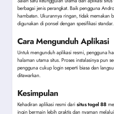
Salah satu keunggulan utama dari aplikasi situs
berbagai jenis perangkat. Baik pengguna Andro
hambatan. Ukurannya ringan, tidak memakan b
digunakan di ponsel dengan spesifikasi standar.
Cara Mengunduh Aplikasi
Untuk mengunduh aplikasi resmi, pengguna han
halaman utama situs. Proses instalasinya pun s
pengguna cukup login seperti biasa dan langsu
ditawarkan.
Kesimpulan
Kehadiran aplikasi resmi dari
situs togel 88
men
ingin bermain lebih praktis dan nyaman melalui