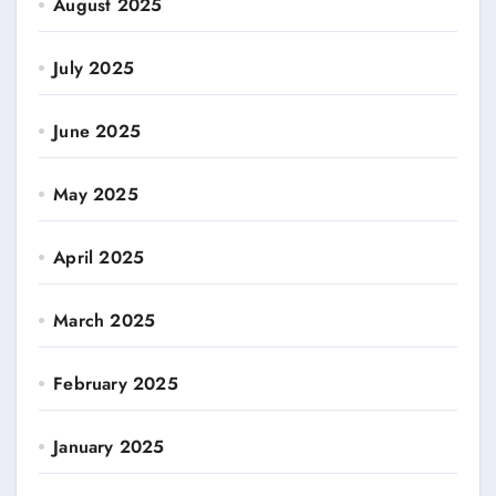
August 2025
July 2025
June 2025
May 2025
April 2025
March 2025
February 2025
January 2025