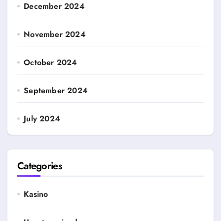
December 2024
November 2024
October 2024
September 2024
July 2024
Categories
Kasino