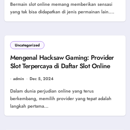
Bermain slot online memang memberikan sensasi
yang tak bisa didapatkan di jenis permainan lain....
Uncategorized
Mengenal Hacksaw Gaming: Provider
Slot Terpercaya di Daftar Slot Online
admin
Dec 5, 2024
Dalam dunia perjudian online yang terus
berkembang, memilih provider yang tepat adalah
langkah pertama...