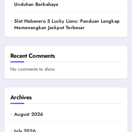
Unduhan Berbahaya
Slot Habanero 5 Lucky Lions: Panduan Lengkap
Memenangkan Jackpot Terbesar
Recent Comments
No comments to show.
Archives
August 2026
July 2026