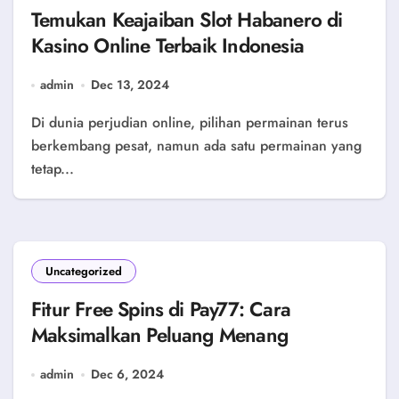
Temukan Keajaiban Slot Habanero di
Kasino Online Terbaik Indonesia
admin
Dec 13, 2024
Di dunia perjudian online, pilihan permainan terus
berkembang pesat, namun ada satu permainan yang
tetap...
Uncategorized
Fitur Free Spins di Pay77: Cara
Maksimalkan Peluang Menang
admin
Dec 6, 2024