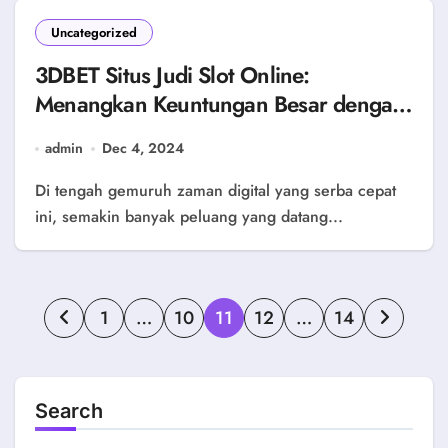
Uncategorized
3DBET Situs Judi Slot Online:
Menangkan Keuntungan Besar dengan
Slot Habanero
admin
Dec 4, 2024
Di tengah gemuruh zaman digital yang serba cepat
ini, semakin banyak peluang yang datang...
Posts
1
…
10
11
12
…
14
pagination
Search