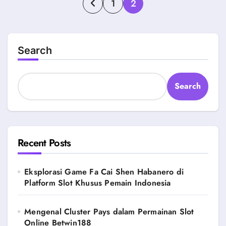
Posts
1
2
pagination
Search
Search
Recent Posts
Eksplorasi Game Fa Cai Shen Habanero di
Platform Slot Khusus Pemain Indonesia
Mengenal Cluster Pays dalam Permainan Slot
Online Betwin188