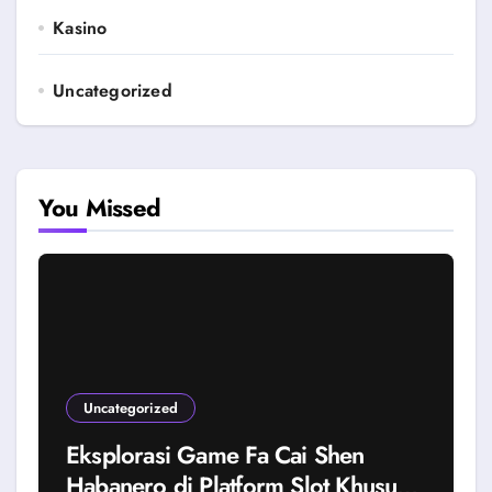
Kasino
Uncategorized
You Missed
Uncategorized
Eksplorasi Game Fa Cai Shen
Habanero di Platform Slot Khusus